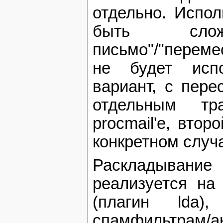
отдельно. Испол
быть слож
письмо"/"переме
не будет испо
вариант, с перес
отдельным тр
procmail'е, втор
конкретном случа
Раскладыван
реализуется на 
(плагин lda
спамфильтрам/а