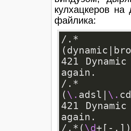
кулхацкеров на
файлика:
/.*
(dynamic|br
421 Dynamic
again.

/.*
(
\.
adsl|
\.
c
421 Dynamic
again.

/.*(
\d
+[-.]){4}.*/            