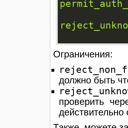
permit_auth
reject_unkn
Ограничения:
reject_non_f
должно быть чт
reject_unkno
проверить чер
действительно 
Также, можете за