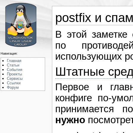
postfix и спа
В этой заметке 
по противоде
использующих pos
Навигация:
Главная
Статьи
Штатные сред
События
Проекты
Сервисы
Ссылки
Первое и глав
Форум
конфиге по-умол
принимается по
нужно
посмотрет