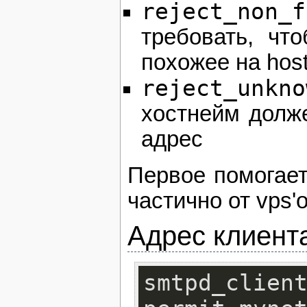
reject_non_f
требовать, чт
похожее на hos
reject_unkno
хостнейм долже
адрес
Первое помогает
частично от vps'
Адрес клиента
smtpd_cl