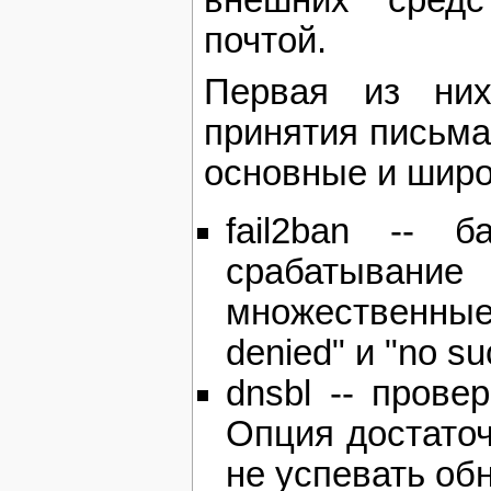
почтой.
Первая из ни
принятия письма
основные и широ
fail2ban -- 
срабатыва
множественны
denied" и "no su
dnsbl -- прове
Опция достаточ
не успевать об