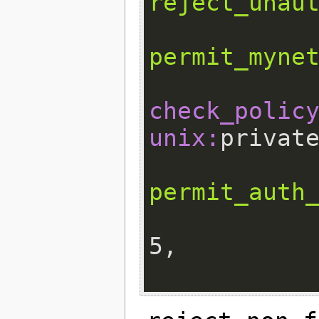
reject_unau
permit_myne
check_policy
unix:
permit_auth
5
,
