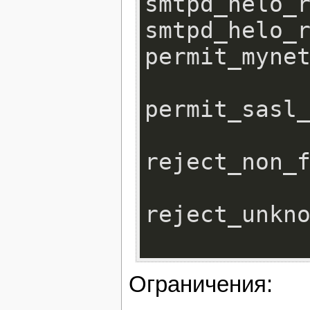
smtpd_helo_r
smtpd_he
permit_mynet
permit_sasl_
reject_non_f
reject_unkno
Ограничения: