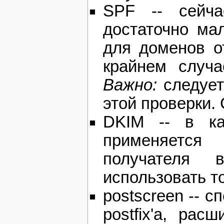
SPF -- сейча
достаточно ма
для доменов от
крайнем случа
Важно:
следует 
этой проверки.
DKIM -- в ка
применяется 
получателя 
использовать то
postscreen -- 
postfix'а, рас