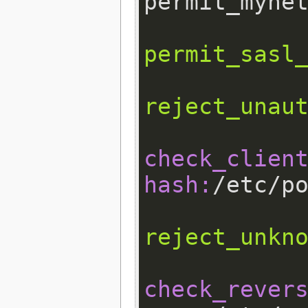
permit_sasl
reject_unau
check_client
hash:
reject_unkn
check_revers